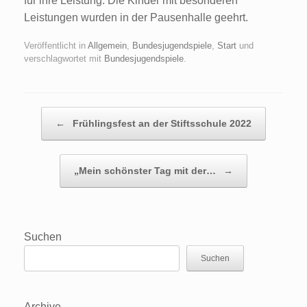
für ihre Leistung. Die Kinder mit besonderen
Leistungen wurden in der Pausenhalle geehrt.
Veröffentlicht in
Allgemein
,
Bundesjugendspiele
,
Start
und
verschlagwortet mit
Bundesjugendspiele
.
Beitragsnavigation
←
Frühlingsfest an der Stiftsschule 2022
„Mein schönster Tag mit der…
→
Suchen
Suchen
Archive