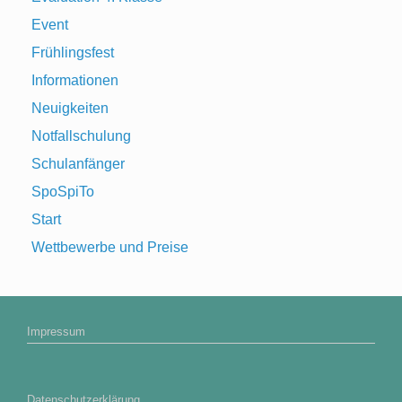
Event
Frühlingsfest
Informationen
Neuigkeiten
Notfallschulung
Schulanfänger
SpoSpiTo
Start
Wettbewerbe und Preise
Impressum
Datenschutzerklärung